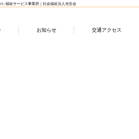
がい福祉サービス事業所｜社会福祉法人光生会
せ
お知らせ
交通アクセス
お
問
い
合
わ
せ