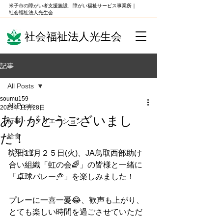
米子市の障がい者支援施設、障がい福祉サービス事業所｜
社会福祉法人光生会
社会福祉法人光生会
記事
All Posts
soumu159
All Posts
2025年11月28日
ありがとうございまし
行事・レクリエーション
た！
給食
お知らせ
先日11月２５日(火)、JA鳥取西部助け
合い組織「虹の会🌈」の皆様と一緒に
「卓球バレー🥏」を楽しみました！
プレーに一喜一憂😂、歓声も上がり、
とても楽しい時間を過ごさせていただ