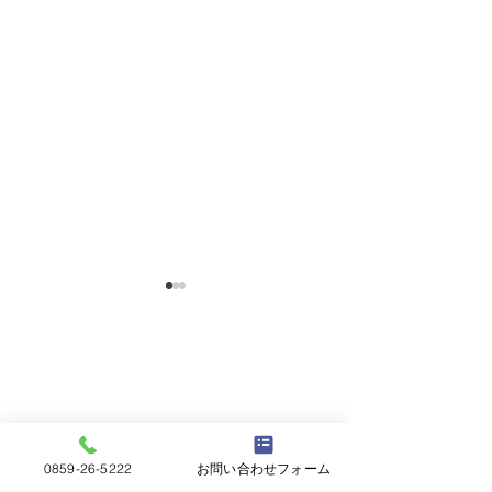
令和8年8月の予定🍧
日帰り遠足、第
0859-26-5222
お問い合わせフォーム