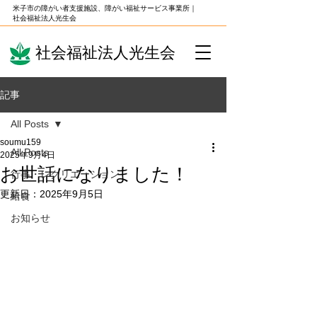
米子市の障がい者支援施設、障がい福祉サービス事業所｜
社会福祉法人光生会
社会福祉法人光生会
記事
All Posts
soumu159
All Posts
2025年9月4日
お世話になりました！
行事・レクリエーション
更新日：
2025年9月5日
給食
お知らせ