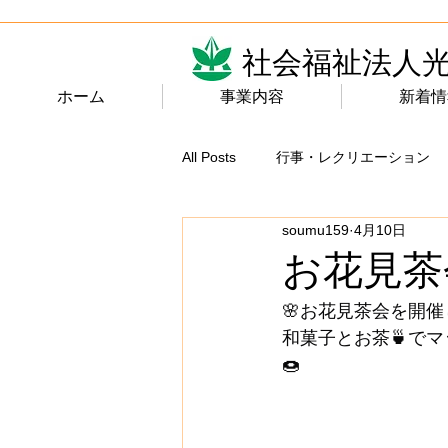
社会福祉法人
ホーム
事業内容
新着情
All Posts
行事・レクリエーション
soumu159
4月10日
お花見茶
🌸お花見茶会を開催
和菓子とお茶🍵で
🍩