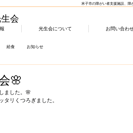
米子市の障がい者支援施設、障
光生会
報
光生会について
お問い合わ
給食
お知らせ
会🌸
しました。🌸
マッタリくつろぎました。