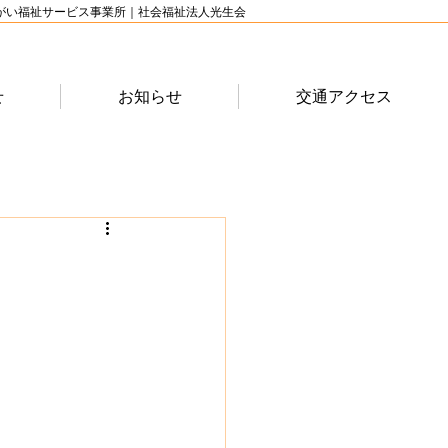
がい福祉サービス事業所｜社会福祉法人光生会
せ
お知らせ
交通アクセス
お
問
い
合
わ
せ